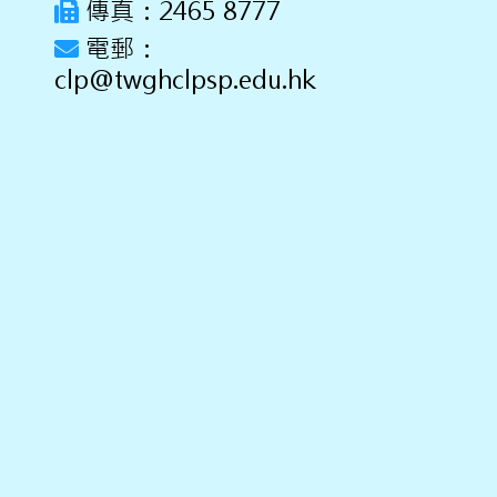
傳真：2465 8777
電郵：
clp@twghclpsp.edu.hk