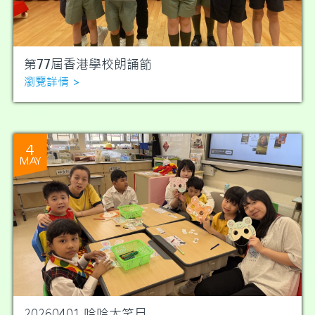
第77屆香港學校朗誦節
瀏覽詳情 >
4
MAY
20260401 哈哈大笑日