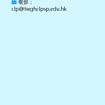
電郵：
clp@twghclpsp.edu.hk