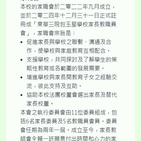
本校的家職會於二零二二年九月成立，
並於二零二四年十二月三十一日正式註
冊成「東華三院包玉星學校家長教職員
會」，家職會宗旨是︰
促進家長與學校之聯繫、溝通及合
作，使學校與家庭教育互相配合。
支援學校，共同探討及了解學生的策
略性教育或各範圍的發展需要。
增進學校與家長間教育子女之經驗交
流，彼此支持及互助。
協助本校法團校董會選出家長及替代
家長校董。
本會之執行委員會由11位委員組成，包
括6名家長委員及5名教職員會員。委員
會任期為兩年一屆。成立至今，家長教
師會全賴一班願意付出時間和心力的家