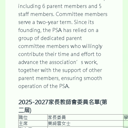
including 6 parent members and 5
staff members. Committee members
serve a two-year term. Since its
founding, the PSA has relied on a
group of dedicated parent
committee members who willingly
contribute their time and effort to
advance the association’s work,
together with the support of other
parent members, ensuring smooth
operation of the PSA.
2025-2027
家長教師會委員名單
(
第
二
屆
)
職位
家長委員
主席
莫綺雲女士