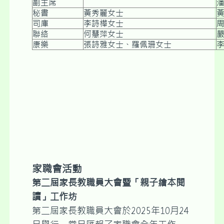
副主席
秘書
黃秀麗女士
黃
司庫
李詩樺女士
聯絡
何慧萍女士
康樂
張詩雅女士、羅佩珊女士
李
家職會活動
第二屆家長教職員大會暨「親子繪本閱
讀」工作坊
第二屆家長教職員大會於2025年10月24