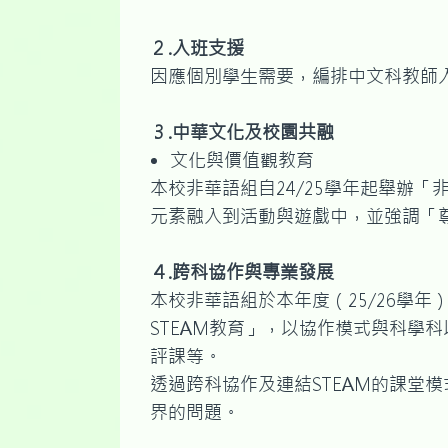
２.入班支援
因應個別學生需要，編排中文科教師
３.中華文化及校園共融
文化與價值觀教育
本校非華語組自24/25學年起舉辦
元素融入到活動與遊戲中，並強調「
４.
跨科協作與專業發展
本校非華語組於本年度（25/26學
STEAM教育」，以協作模式與科學
評課等。
透過跨科協作及連結STEAM的課堂
界的問題。