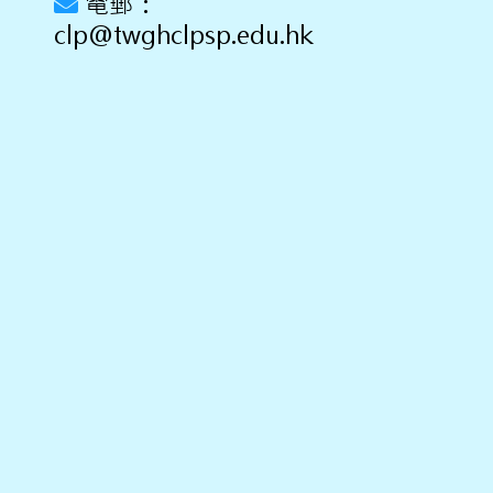
電郵：
clp@twghclpsp.edu.hk