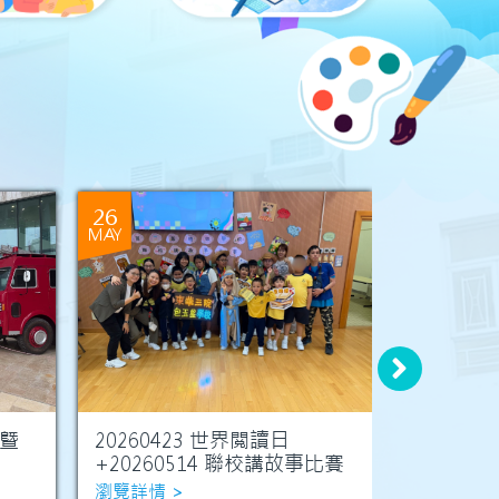
26
26
MAY
MAY
曁
20260423 世界閲讀日
202604
+20260514 聯校講故事比賽
兩天工作
瀏覽詳情 >
瀏覽詳情 