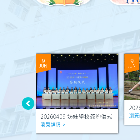
9
9
JUN
JUN
20
瀏覽
20260409 姊妹學校簽約儀式
誦節
瀏覽詳情 >