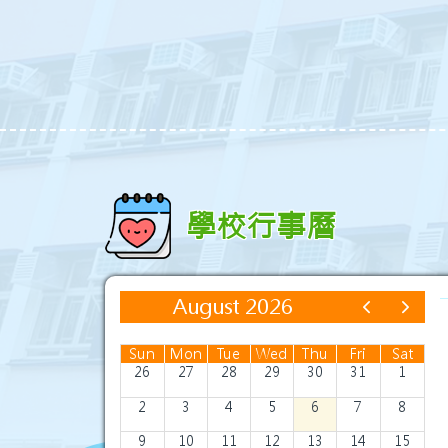
學校行事曆
August 2026
Sun
Mon
Tue
Wed
Thu
Fri
Sat
26
27
28
29
30
31
1
2
3
4
5
6
7
8
9
10
11
12
13
14
15