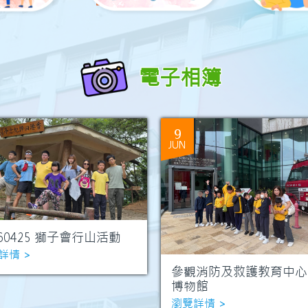
電子相簿
9
JUN
260425 獅子會行山活動
詳情 >
參觀消防及救護教育中心
博物館
瀏覽詳情 >